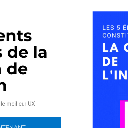
ents
s de la
 de
n
le meilleur UX
NTENANT