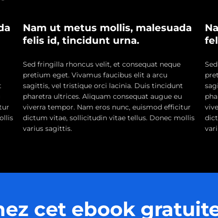
da
Nam ut metus mollis, malesuada
Na
felis id, tincidunt urna.
fe
Sed fringilla rhoncus velit, et consequat neque
Sed
pretium eget. Vivamus faucibus elit a arcu
pre
t
sagittis, vel tristique orci lacinia. Duis tincidunt
sagi
u
pharetra ultrices. Aliquam consequat augue eu
pha
tur
viverra tempor. Nam eros nunc, euismod efficitur
viv
ollis
dictum vitae, sollicitudin vitae tellus. Donec mollis
dict
varius sagittis.
vari
ez cet ebook gratui